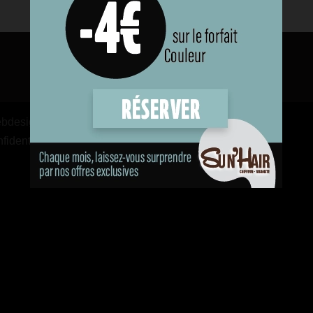
Webdesign by
Shortcuts France
fidentialité