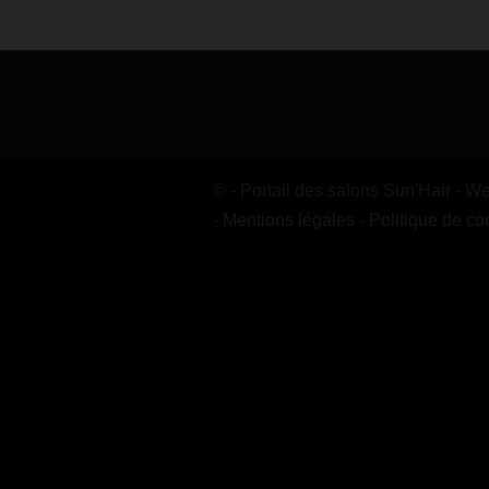
© - Portail des salons Sun'Hair - 
-
Mentions légales
-
Politique de con